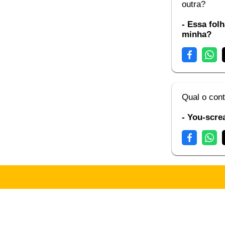
outra?
- Essa fol
minha?
Qual o cont
- You-scre