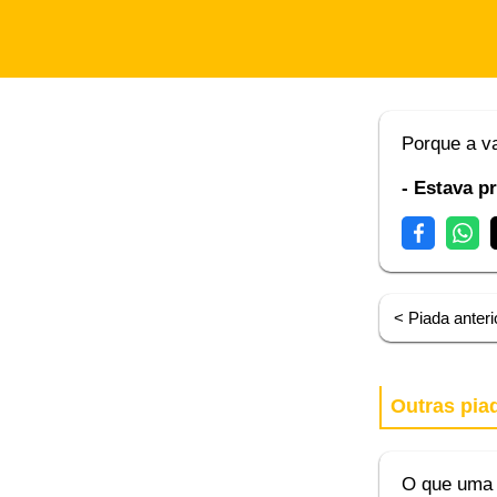
Porque a va
- Estava p
< Piada anteri
Outras pia
O que uma 