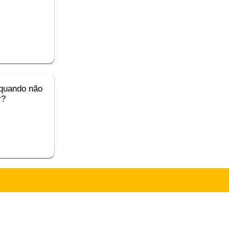
 quando não
r?