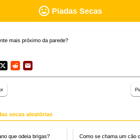
Piadas Secas
ente mais próximo da parede?
or
Pi
das secas aleatórias
ano que odeia brigas?
Como se chama um cão q