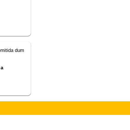
emitida dum
 a