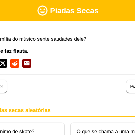
Piadas Secas
amília do músico sente saudades dele?
e faz flauta.
or
Pi
das secas aleatórias
ónimo de skate?
O que se chama a uma m