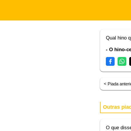
Qual hino q
- O hino-c
< Piada anteri
Outras pia
O que disse