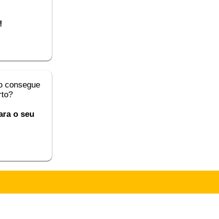
!
o consegue
rto?
ara o seu