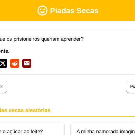
Piadas Secas
ue os prisioneiros queriam aprender?
ente.
or
Pi
das secas aleatórias
 o açúcar ao leite?
A minha namorada imagin