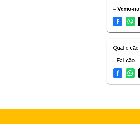
– Vemo-nos
Qual o cão
- Fal-cão.