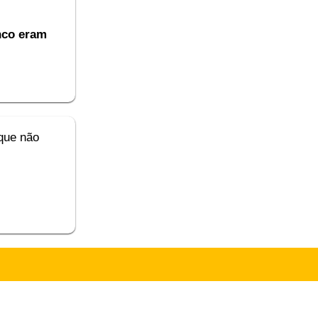
nco eram
que não