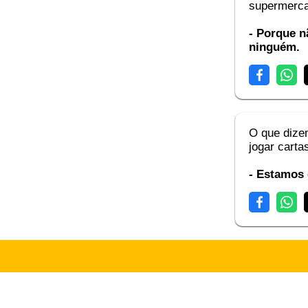
supermerc
- Porque n
ninguém.
O que dize
jogar carta
- Estamos