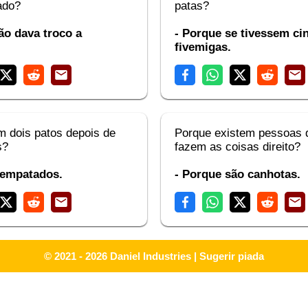
ado?
patas?
ão dava troco a
- Porque se tivessem ci
fivemigas.
m dois patos depois de
Porque existem pessoas 
s?
fazem as coisas direito?
 empatados.
- Porque são canhotas.
© 2021 - 2026
Daniel Industries
|
Sugerir piada