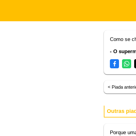
Como se ch
- O super
< Piada anteri
Outras pia
Porque uma